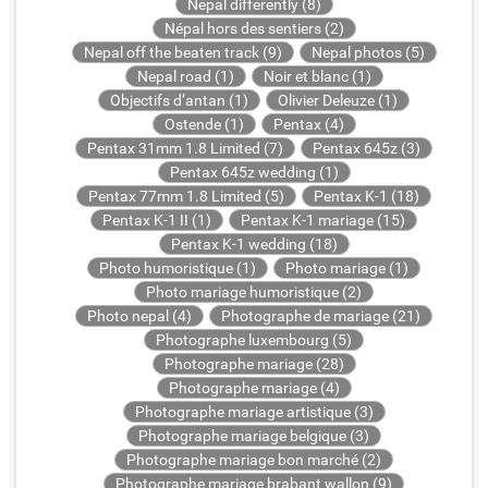
Nepal differently (8)
Népal hors des sentiers (2)
Nepal off the beaten track (9)
Nepal photos (5)
Nepal road (1)
Noir et blanc (1)
Objectifs d’antan (1)
Olivier Deleuze (1)
Ostende (1)
Pentax (4)
Pentax 31mm 1.8 Limited (7)
Pentax 645z (3)
Pentax 645z wedding (1)
Pentax 77mm 1.8 Limited (5)
Pentax K-1 (18)
Pentax K-1 II (1)
Pentax K-1 mariage (15)
Pentax K-1 wedding (18)
Photo humoristique (1)
Photo mariage (1)
Photo mariage humoristique (2)
Photo nepal (4)
Photographe de mariage (21)
Photographe luxembourg (5)
Photographe mariage (28)
Photographe mariage (4)
Photographe mariage artistique (3)
Photographe mariage belgique (3)
Photographe mariage bon marché (2)
Photographe mariage brabant wallon (9)