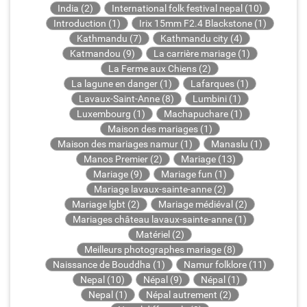
India (2)
International folk festival nepal (10)
Introduction (1)
Irix 15mm F2.4 Blackstone (1)
Kathmandu (7)
Kathmandu city (4)
Katmandou (9)
La carrière mariage (1)
La Ferme aux Chiens (2)
La lagune en danger (1)
Lafarques (1)
Lavaux-Saint-Anne (8)
Lumbini (1)
Luxembourg (1)
Machapuchare (1)
Maison des mariages (1)
Maison des mariages namur (1)
Manaslu (1)
Manos Premier (2)
Mariage (13)
Mariage (9)
Mariage fun (1)
Mariage lavaux-sainte-anne (2)
Mariage lgbt (2)
Mariage médiéval (2)
Mariages château lavaux-sainte-anne (1)
Matériel (2)
Meilleurs photographes mariage (8)
Naissance de Bouddha (1)
Namur folklore (11)
Nepal (10)
Népal (9)
Népal (1)
Nepal (1)
Népal autrement (2)