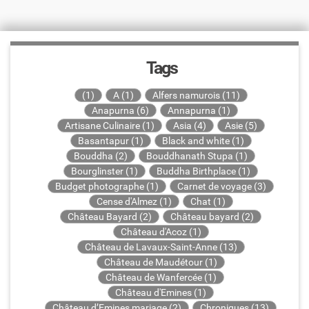
Tags
(1)
A (1)
Alfers namurois (11)
Anapurna (6)
Annapurna (1)
Artisane Culinaire (1)
Asia (4)
Asie (5)
Basantapur (1)
Black and white (1)
Bouddha (2)
Bouddhanath Stupa (1)
Bourglinster (1)
Buddha Birthplace (1)
Budget photographe (1)
Carnet de voyage (3)
Cense d'Almez (1)
Chat (1)
Château Bayard (2)
Château bayard (2)
Château d'Acoz (1)
Château de Lavaux-Saint-Anne (13)
Château de Maudétour (1)
Château de Wanfercée (1)
Château d'Emines (1)
Château d’Emines mariage (2)
Chroniques (13)