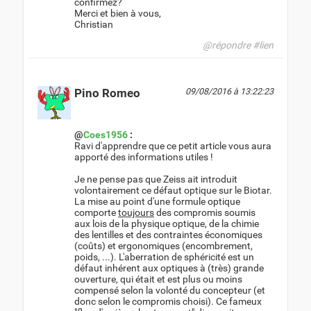
confirmez?
Merci et bien à vous,
Christian
@répondre
#lien
Pino Romeo
09/08/2016 à 13:22:23
@
Coes1956
:
Ravi d'apprendre que ce petit article vous aura
apporté des informations utiles !
Je ne pense pas que Zeiss ait introduit
volontairement ce défaut optique sur le Biotar.
La mise au point d'une formule optique
comporte
toujours
des compromis soumis
aux lois de la physique optique, de la chimie
des lentilles et des contraintes économiques
(coûts) et ergonomiques (encombrement,
poids, ...). L'aberration de sphéricité est un
défaut inhérent aux optiques à (très) grande
ouverture, qui était et est plus ou moins
compensé selon la volonté du concepteur (et
donc selon le compromis choisi). Ce fameux