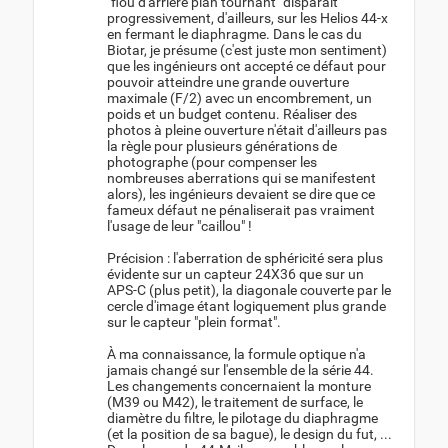
"flou d'arrière plan tournant" disparait
progressivement, d'ailleurs, sur les Helios 44-x
en fermant le diaphragme. Dans le cas du
Biotar, je présume (c'est juste mon sentiment)
que les ingénieurs ont accepté ce défaut pour
pouvoir atteindre une grande ouverture
maximale (F/2) avec un encombrement, un
poids et un budget contenu. Réaliser des
photos à pleine ouverture n'était d'ailleurs pas
la règle pour plusieurs générations de
photographe (pour compenser les
nombreuses aberrations qui se manifestent
alors), les ingénieurs devaient se dire que ce
fameux défaut ne pénaliserait pas vraiment
l'usage de leur "caillou" !
Précision : l'aberration de sphéricité sera plus
évidente sur un capteur 24X36 que sur un
APS-C (plus petit), la diagonale couverte par le
cercle d'image étant logiquement plus grande
sur le capteur "plein format".
À ma connaissance, la formule optique n'a
jamais changé sur l'ensemble de la série 44.
Les changements concernaient la monture
(M39 ou M42), le traitement de surface, le
diamètre du filtre, le pilotage du diaphragme
(et la position de sa bague), le design du fut, ...