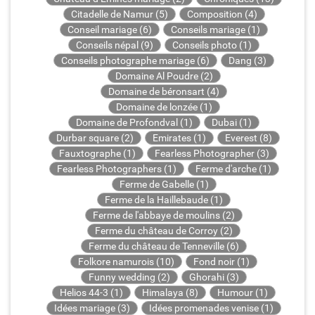
Citadelle de Namur (5)
Composition (4)
Conseil mariage (6)
Conseils mariage (1)
Conseils népal (9)
Conseils photo (1)
Conseils photographe mariage (6)
Dang (3)
Domaine Al Poudre (2)
Domaine de béronsart (4)
Domaine de lonzée (1)
Domaine de Profondval (1)
Dubai (1)
Durbar square (2)
Emirates (1)
Everest (8)
Fauxtographe (1)
Fearless Photographer (3)
Fearless Photographers (1)
Ferme d'arche (1)
Ferme de Gabelle (1)
Ferme de la Haillebaude (1)
Ferme de l'abbaye de moulins (2)
Ferme du château de Corroy (2)
Ferme du château de Tenneville (6)
Folkore namurois (10)
Fond noir (1)
Funny wedding (2)
Ghorahi (3)
Helios 44-3 (1)
Himalaya (8)
Humour (1)
Idées mariage (3)
Idées promenades venise (1)