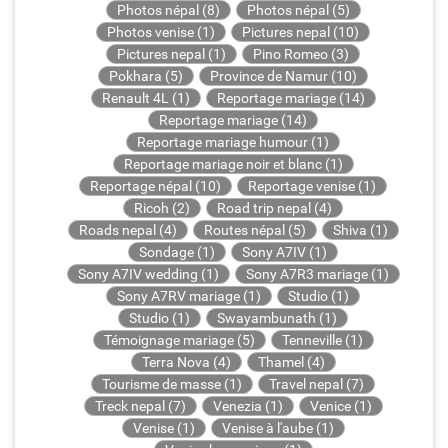
Photos népal (8)
Photos népal (5)
Photos venise (1)
Pictures nepal (10)
Pictures nepal (1)
Pino Romeo (3)
Pokhara (5)
Province de Namur (10)
Renault 4L (1)
Reportage mariage (14)
Reportage mariage (14)
Reportage mariage humour (1)
Reportage mariage noir et blanc (1)
Reportage népal (10)
Reportage venise (1)
Ricoh (2)
Road trip nepal (4)
Roads nepal (4)
Routes népal (5)
Shiva (1)
Sondage (1)
Sony A7IV (1)
Sony A7IV wedding (1)
Sony A7R3 mariage (1)
Sony A7RV mariage (1)
Studio (1)
Studio (1)
Swayambunath (1)
Témoignage mariage (5)
Tenneville (1)
Terra Nova (4)
Thamel (4)
Tourisme de masse (1)
Travel nepal (7)
Treck nepal (7)
Venezia (1)
Venice (1)
Venise (1)
Venise à l'aube (1)