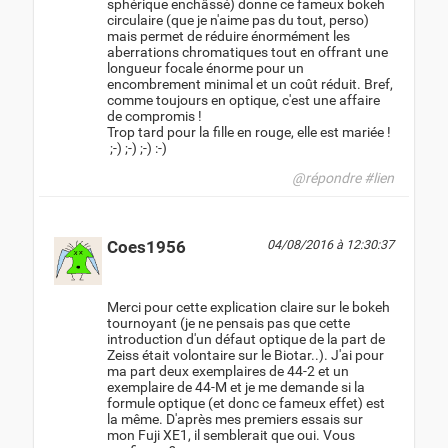
sphérique enchâssé) donne ce fameux bokeh
circulaire (que je n'aime pas du tout, perso)
mais permet de réduire énormément les
aberrations chromatiques tout en offrant une
longueur focale énorme pour un
encombrement minimal et un coût réduit. Bref,
comme toujours en optique, c'est une affaire
de compromis !
Trop tard pour la fille en rouge, elle est mariée !
;-) ;-) ;-) :-)
@répondre
#lien
Coes1956
04/08/2016 à 12:30:37
Merci pour cette explication claire sur le bokeh
tournoyant (je ne pensais pas que cette
introduction d'un défaut optique de la part de
Zeiss était volontaire sur le Biotar..). J'ai pour
ma part deux exemplaires de 44-2 et un
exemplaire de 44-M et je me demande si la
formule optique (et donc ce fameux effet) est
la même. D'après mes premiers essais sur
mon Fuji XE1, il semblerait que oui. Vous