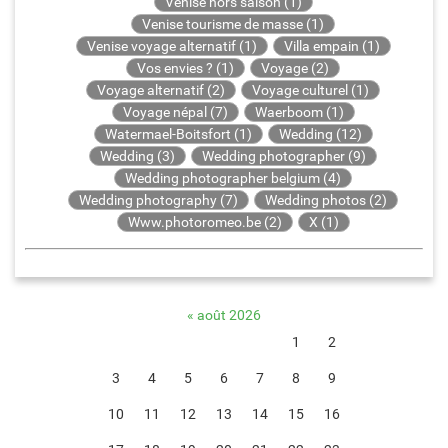
Venise hors saison (1)
Venise tourisme de masse (1)
Venise voyage alternatif (1)
Villa empain (1)
Vos envies ? (1)
Voyage (2)
Voyage alternatif (2)
Voyage culturel (1)
Voyage népal (7)
Waerboom (1)
Watermael-Boitsfort (1)
Wedding (12)
Wedding (3)
Wedding photographer (9)
Wedding photographer belgium (4)
Wedding photography (7)
Wedding photos (2)
Www.photoromeo.be (2)
X (1)
«
août 2026
1
2
3
4
5
6
7
8
9
10
11
12
13
14
15
16