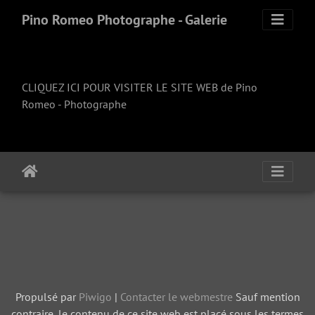
Pino Romeo Photographe - Galerie
CLIQUEZ ICI POUR VISITER LE SITE WEB de Pino
Romeo - Photographe
Propulsé par
Piwigo
|
Contacter le webmestre
Sauf mention
contraire, le contenu de ce site web est placé sous les termes