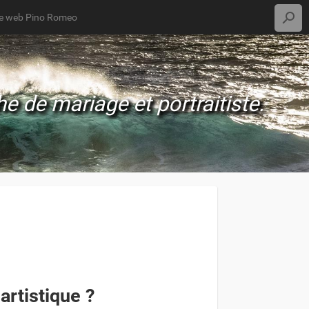
te web Pino Romeo
 de mariage et portraitiste.
artistique ?