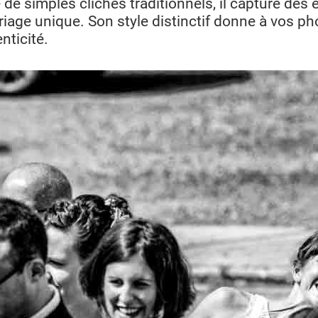
 de simples clichés traditionnels, il capture des 
riage unique. Son style distinctif donne à vos ph
nticité.