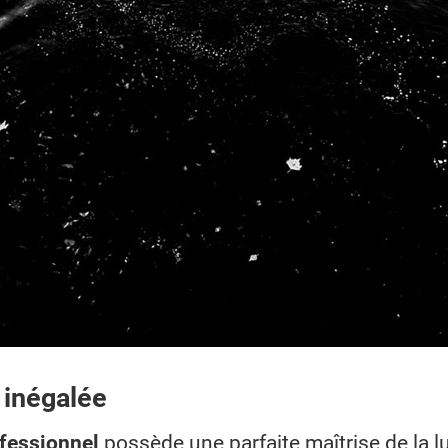
 inégalée
ofessionnel
possède une parfaite maîtrise de la l