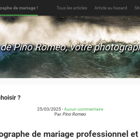
graphe de mariage !
Tous les articles
Article au hasard
Si
de Pino Romeo, votre photographe
oisir ?
25/03/2025
⋅
Aucun commentaire
Par
Pino Romeo
ographe de mariage professionnel et 